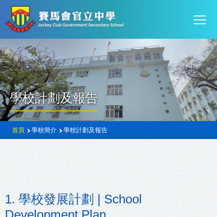
Mai
移至主內容
T
navi
學校計劃及報告
導
首頁
學校簡介
學校計劃及報告
航
連
結
1. 學校發展計劃 | School
Development Plan