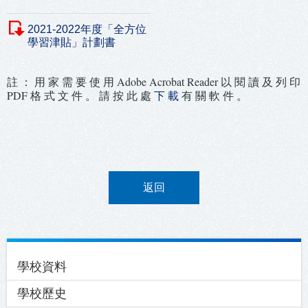
2021-2022年度「全方位
學習津貼」計劃書
註 ： 用 家 需 要 使 用 Adobe Acrobat Reader 以 閱 讀 及 列 印
PDF 格 式 文 件 。 請 按 此 處
下 載
有 關 軟 件 。
返回
Main
學校資料
navigation
學校歷史