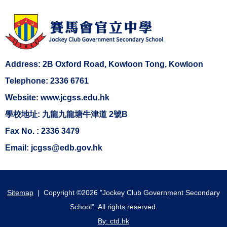
Address: 2B Oxford Road, Kowloon Tong, Kowloon
Telephone: 2336 6761
Website: www.jcgss.edu.hk
學校地址: 九龍九龍塘牛津道 2號B
Fax No. : 2336 3479
Email: jcgss@edb.gov.hk
Sitemap
| Copyright ©
2026 "Jockey Club Government Secondary
School". All rights reserved.
By: ctd.hk