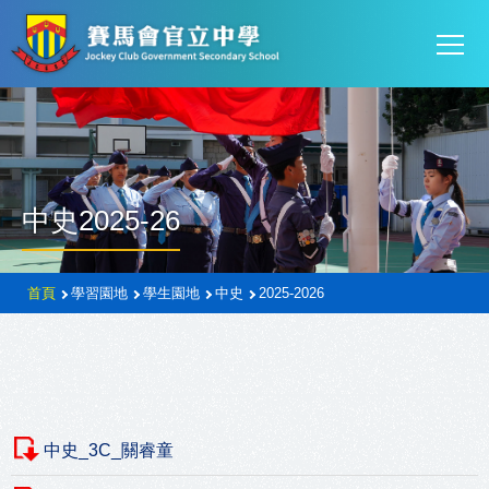
Mai
移至主內容
T
navi
中史2025-26
導
首頁
學習園地
學生園地
中史
2025-2026
航
連
結
中史_3C_關睿童