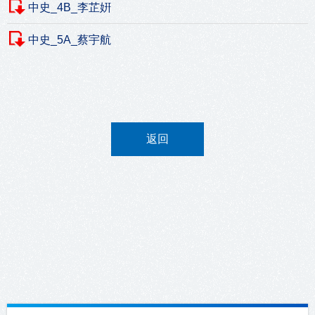
中史_4B_李芷姸
中史_5A_蔡宇航
返回