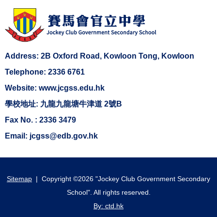
Address: 2B Oxford Road, Kowloon Tong, Kowloon
Telephone: 2336 6761
Website: www.jcgss.edu.hk
學校地址: 九龍九龍塘牛津道 2號B
Fax No. : 2336 3479
Email: jcgss@edb.gov.hk
Sitemap
| Copyright ©
2026 "Jockey Club Government Secondary
School". All rights reserved.
By: ctd.hk