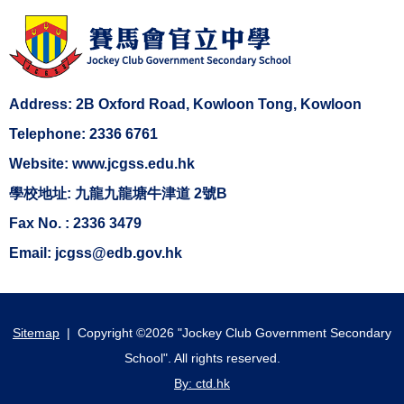
Address: 2B Oxford Road, Kowloon Tong, Kowloon
Telephone: 2336 6761
Website: www.jcgss.edu.hk
學校地址: 九龍九龍塘牛津道 2號B
Fax No. : 2336 3479
Email: jcgss@edb.gov.hk
Sitemap
| Copyright ©
2026 "Jockey Club Government Secondary
School". All rights reserved.
By: ctd.hk