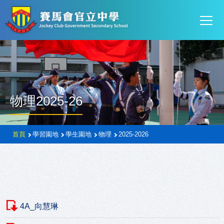
Mai
移至主內容
T
navi
物理2025-26
導
首頁
學習園地
學生園地
物理
2025-2026
航
連
結
4A_向慧琳