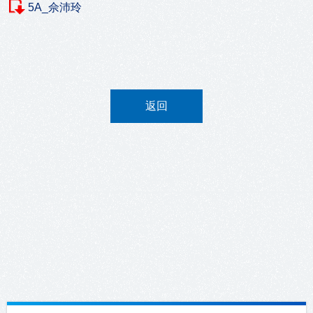
5A_佘沛玲
返回