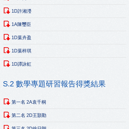
1D許湘瀅
1A陳璽臣
1D葉卉盈
1D葉梓琪
1D譚詠虹
S.2 數學專題研習報告得獎結果
第一名 2A袁千桐
第二名 2D王顥勤
第三名 2D徐日朗