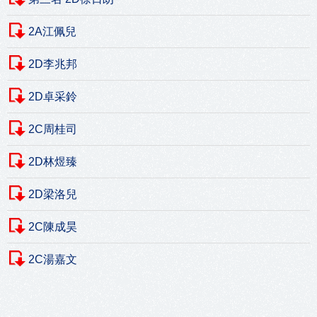
2A江佩兒
2D李兆邦
2D卓采鈴
2C周桂司
2D林煜臻
2D梁洛兒
2C陳成昊
2C湯嘉文