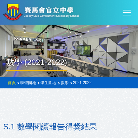
Mai
移至主內容
T
navi
數學 (2021-2022)
導
首頁
學習園地
學生園地
數學
2021-2022
航
連
結
S.1 數學閱讀報告得獎結果