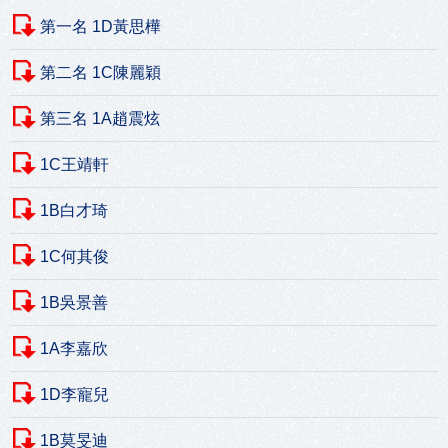
第一名 1D黃思樺
第二名 1C陳麗穎
第三名 1A趙震炫
1C王靖軒
1B白才琦
1C何其俊
1B吳景善
1A李嘉欣
1D李寵兒
1B莫旻迪