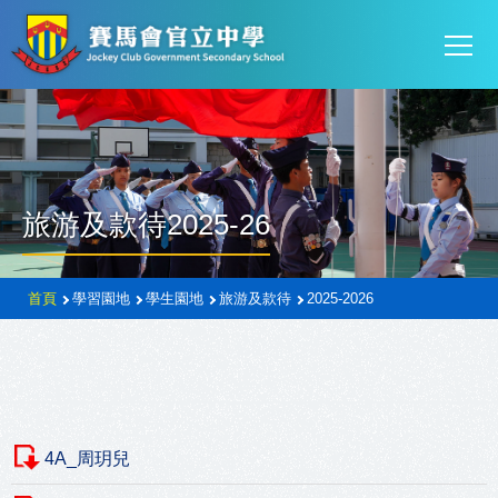
Mai
移至主內容
T
navi
旅游及款待2025-26
導
首頁
學習園地
學生園地
旅游及款待
2025-2026
航
連
結
4A_周玥兒