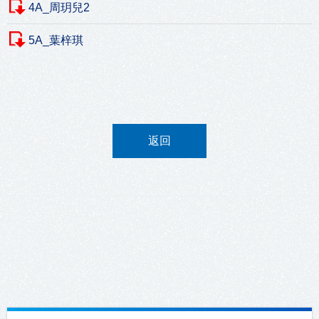
4A_周玥兒2
5A_葉梓琪
返回