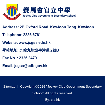
Address: 2B Oxford Road, Kowloon Tong, Kowloon
Telephone: 2336 6761
Website: www.jcgss.edu.hk
學校地址: 九龍九龍塘牛津道 2號B
Fax No. : 2336 3479
Email: jcgss@edb.gov.hk
Sitemap
| Copyright ©
2026 "Jockey Club Government Secondary
School". All rights reserved.
By: ctd.hk