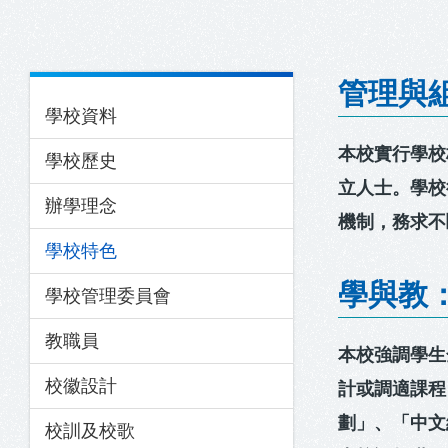
結
Main
管理與
學校資料
navigation
本校實行學校
學校歷史
立人士。學校
辦學理念
機制，務求不
學校特色
學與教
學校管理委員會
教職員
本校強調學生
校徽設計
計或調適課程
劃」、「中文
校訓及校歌