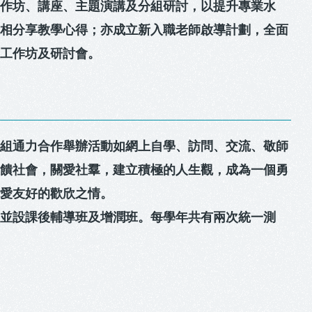
工作坊、講座、主題演講及分組研討，以提升專業水
互相分享教學心得；亦成立新入職老師啟導計劃，全面
、工作坊及研討會。
科組通力合作舉辦活動如網上自學、訪問、交流、敬師
回饋社會，關愛社羣，建立積極的人生觀，成為一個勇
關愛友好的歡欣之情。
，並設課後輔導班及增潤班。每學年共有兩次統一測