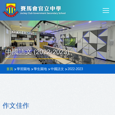
Mai
移至主內容
T
navi
中國語文 (2022-2023)
導
首頁
學習園地
學生園地
中國語文
2022-2023
航
連
結
作文佳作