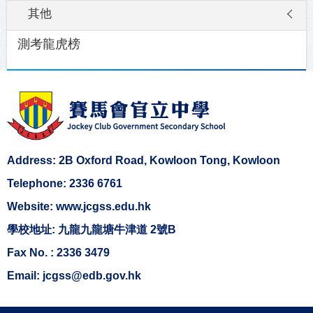
其他
測考龍虎榜
Address: 2B Oxford Road, Kowloon Tong, Kowloon
Telephone: 2336 6761
Website: www.jcgss.edu.hk
學校地址: 九龍九龍塘牛津道 2號B
Fax No. : 2336 3479
Email: jcgss@edb.gov.hk