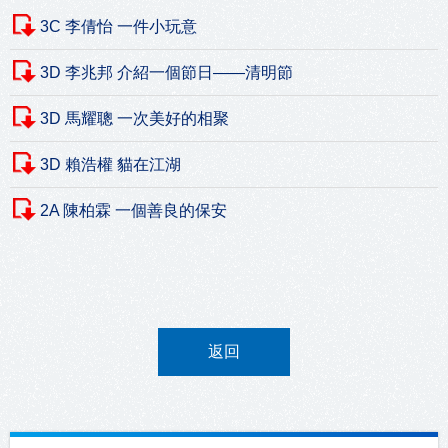
3C 李倩怡 一件小玩意
3D 李兆邦 介紹一個節日——清明節
3D 馬耀聰 一次美好的相聚
3D 賴浩權 貓在江湖
2A 陳柏霖 一個善良的保安
返回