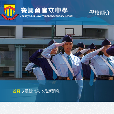
移至主內容
Main
學校簡介
navigat
導
首頁
最新消息
最新消息
航
連