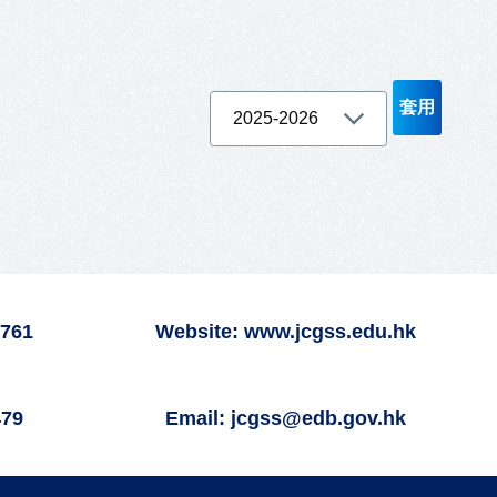
6761
Website: www.jcgss.edu.hk
479
Email: jcgss@edb.gov.hk