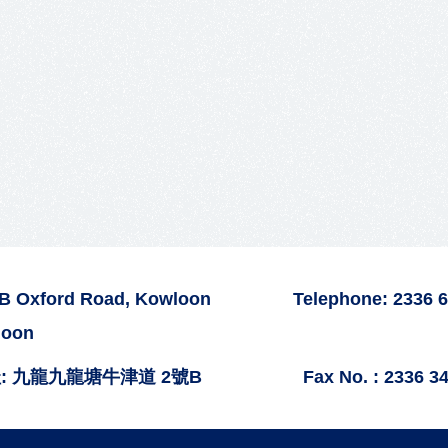
2B Oxford Road, Kowloon
Telephone: 2336 
loon
: 九龍九龍塘牛津道 2號B
Fax No. : 2336 3